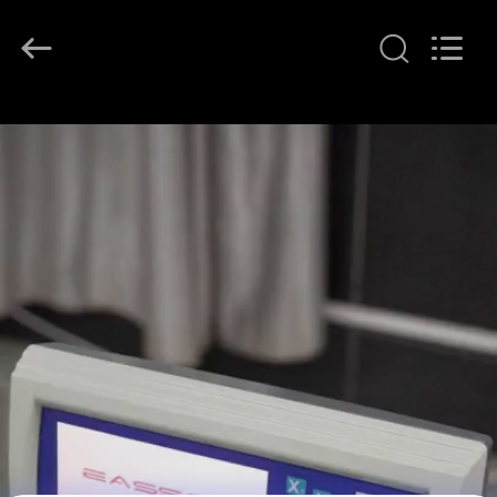
Easson
Measurement
Technology
Ltd..
All
Rights
Reserved.
DOM
PRODUKTY
O
NAS
WYCIECZKA
FABRYCZNA
KONTROLA