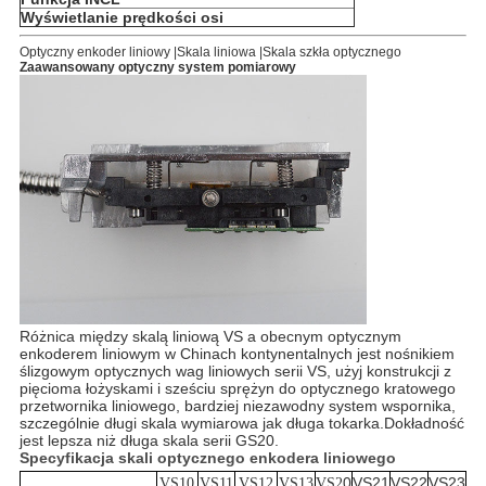
Wyświetlanie prędkości osi
Optyczny enkoder liniowy |Skala liniowa |Skala szkła optycznego
Zaawansowany optyczny system pomiarowy
Różnica między skalą liniową VS a obecnym optycznym
enkoderem liniowym w Chinach kontynentalnych jest nośnikiem
ślizgowym optycznych wag liniowych serii VS, użyj konstrukcji z
pięcioma łożyskami i sześciu sprężyn do optycznego kratowego
przetwornika liniowego, bardziej niezawodny system wspornika,
szczególnie długi skala wymiarowa jak długa tokarka.Dokładność
jest lepsza niż długa skala serii GS20.
Specyfikacja skali optycznego enkodera liniowego
0
VS21
VS22
VS23
VS10
VS11
VS12
VS13
VS2