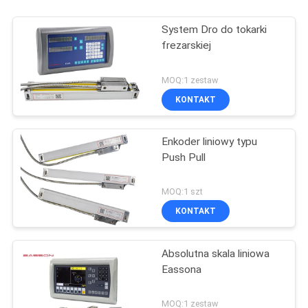
System Dro do tokarki
frezarskiej
MOQ:1 zestaw
KONTAKT
Enkoder liniowy typu
Push Pull
MOQ:1 szt
KONTAKT
Absolutna skala liniowa
Eassona
MOQ:1 zestaw