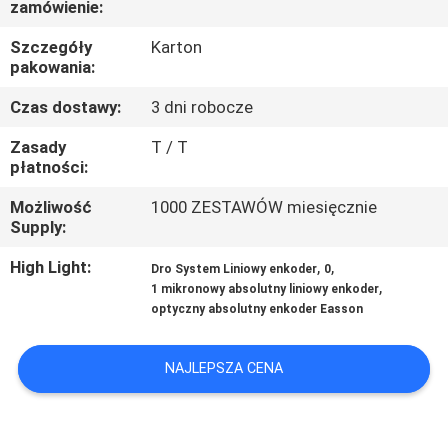
zamówienie:
JAKOŚCI
Szczegóły
Karton
pakowania:
SKONTAKTUJ
SIĘ
Czas dostawy:
3 dni robocze
Z
Zasady
T / T
płatności:
NAMI
Możliwość
1000 ZESTAWÓW miesięcznie
Supply:
NOWOŚCI
High Light:
,
,
Dro System Liniowy enkoder
0
,
1 mikronowy absolutny liniowy enkoder
PRZYPADKI
optyczny absolutny enkoder Easson
SITEMAP
NAJLEPSZA CENA
PRIVACY