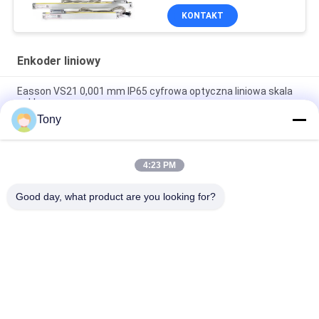
KONTAKT
Enkoder liniowy
Easson VS21 0,001 mm IP65 cyfrowa optyczna liniowa skala
szklana
Tony
2 Frezarka 3-osiowa Tokarka Absolutny przyrostowy enkoder
liniowy
4:23 PM
Wysoce precyzyjny wyświetlacz LCD Cnc 0,005 mm 1um
Liniowy enkoder
Good day, what product are you looking for?
popularne kategorie
Wszystko
Optyczne Enkodery 
Enkoder Liniowy
Liniowe
Enkoder Liniowy Ze 
Micro Linear 