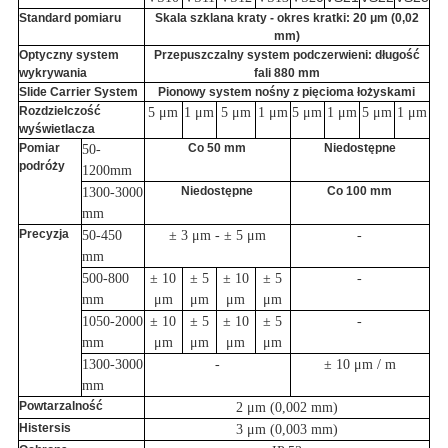
Standard pomiaru
Skala szklana kraty - okres kratki: 20 μm (0,02
mm)
Optyczny system
Przepuszczalny system podczerwieni: długość
wykrywania
fali 880 mm
Slide Carrier System
Pionowy system nośny z pięcioma łożyskami
Rozdzielczość
5 μm
1 μm
5 μm
1 μm
5 μm
1 μm
5 μm
1 μm
wyświetlacza
Pomiar
Co 50 mm
Niedostępne
50-
podróży
1200mm
Niedostępne
Co 100 mm
1300-3000
mm
Precyzja
50-450
± 3 μm - ± 5 μm
-
mm
500-800
± 10
± 5
± 10
± 5
-
mm
μm
μm
μm
μm
1050-2000
± 10
± 5
± 10
± 5
-
mm
μm
μm
μm
μm
1300-3000
-
± 10 μm / m
mm
Powtarzalność
2 μm (0,002 mm)
Histersis
3 μm (0,003 mm)