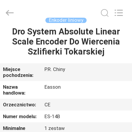
Easson
Measurement
Technology
Ltd..
All
Enkoder liniowy
Rights
Reserved.
Dro System Absolute Linear
DOM
Scale Encoder Do Wiercenia
PRODUKTY
Szlifierki Tokarskiej
O
Miejsce
P.R. Chiny
pochodzenia:
NAS
Nazwa
Easson
handlowa:
WYCIECZKA
Orzecznictwo:
CE
FABRYCZNA
Numer modelu:
ES-14B
KONTROLA
Minimalne
1 zestaw