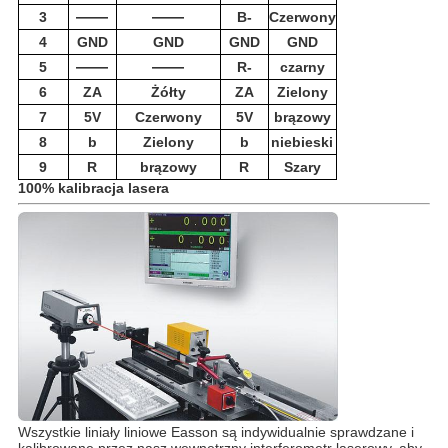
——
——
3
B-
Czerwony
4
GND
GND
GND
GND
——
——
5
R-
czarny
6
ZA
Żółty
ZA
Zielony
7
5V
Czerwony
5V
brązowy
8
b
Zielony
b
niebieski
9
R
brązowy
R
Szary
100% kalibracja lasera
Wszystkie liniały liniowe Easson są indywidualnie sprawdzane i