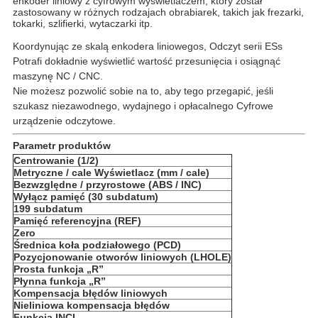
enkoder liniowy z cyfrowym wyświetlaczem, który został
zastosowany w różnych rodzajach obrabiarek, takich jak frezarki,
tokarki, szlifierki, wytaczarki itp.
Koordynując
ze skalą enkodera liniowego
s
, Odczyt serii ES
s
Potrafi dokładnie wyświetlić wartość przesunięcia i osiągnąć
maszynę NC / CNC.
Nie możesz pozwolić sobie na to, aby tego przegapić, jeśli
szukasz niezawodnego, wydajnego i opłacalnego
Cyfrowe
urządzenie odczytowe
.
Parametr produktów
Centrowanie (1/2)
Metryczne / cale Wyświetlacz (mm / cale)
Bezwzględne / przyrostowe (ABS / INC)
Wyłącz pamięć (30 subdatum)
199 subdatum
Pamięć referencyjna (REF)
Zero
Średnica koła podziałowego (PCD)
Pozycjonowanie otworów liniowych (LHOLE)
Prosta funkcja „R”
Płynna funkcja „R”
Kompensacja błędów liniowych
Nieliniowa kompensacja błędów
Funkcja INCL