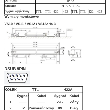
Ochrona
IP 53
Zasilacz
DC 5 V ± 5%
Sygnał wyjściowy
TTL
TTL
422
422
TTL
TTL
422
422
Wymiary montażowe
VS1
0 /
VS1
1 /
VS1
2 /
VS1
Seria 3
DSUB 9PIN
KOŁEK
TTL
422A
Sygnał
Kabel
Sygnał
Kabel
——
——
1
ZA-
Żółty
2
0V
Pomarańczowy
0V
Biały