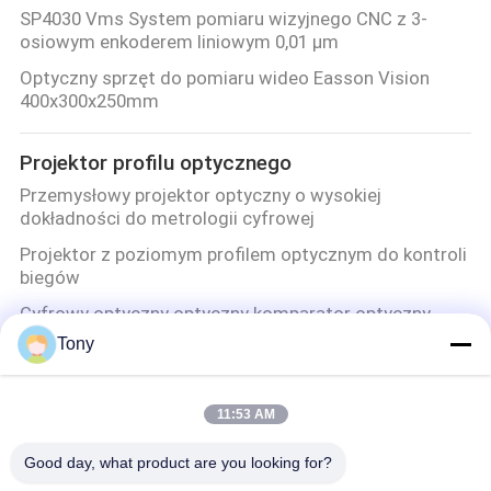
SP4030 Vms System pomiaru wizyjnego CNC z 3-
osiowym enkoderem liniowym 0,01 μm
Optyczny sprzęt do pomiaru wideo Easson Vision
400x300x250mm
Projektor profilu optycznego
Przemysłowy projektor optyczny o wysokiej
dokładności do metrologii cyfrowej
Projektor z poziomym profilem optycznym do kontroli
biegów
Cyfrowy optyczny optyczny komparator optyczny
firmy Easson
Tony
Projektor pomiaru profilu optycznego Easson w
metrologii
11:53 AM
Enkoder liniowy
Good day, what product are you looking for?
Digital Readout Mill Tokarka Lcd Dro 1um 5um Linear