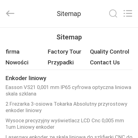
Easson
Measurement
Technology
Sitemap
Ltd..
All
Rights
Reserved.
DOM
Sitemap
PRODUKTY
firma
Factory Tour
Quality Control
Nowości
Przypadki
Contact Us
O
Enkoder liniowy
NAS
Easson VS21 0,001 mm IP65 cyfrowa optyczna liniowa
skala szklana
WYCIECZKA
2 Frezarka 3-osiowa Tokarka Absolutny przyrostowy
enkoder liniowy
FABRYCZNA
Wysoce precyzyjny wyświetlacz LCD Cnc 0,005 mm
1um Liniowy enkoder
KONTROLA
Laserowy enkoder ze skalą liniową do szlifierki CNC do