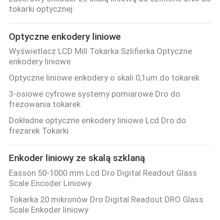
JAKOŚCI
tokarki optycznej
Optyczne enkodery liniowe
SKONTAKTUJ
Wyświetlacz LCD Mill Tokarka Szlifierka Optyczne
SIĘ
enkodery liniowe
Z
Optyczne liniowe enkodery o skali 0,1um do tokarek
NAMI
3-osiowe cyfrowe systemy pomiarowe Dro do
frezowania tokarek
NOWOŚCI
Dokładne optyczne enkodery liniowe Lcd Dro do
frezarek Tokarki
PRZYPADKI
Enkoder liniowy ze skalą szklaną
Easson 50-1000 mm Lcd Dro Digital Readout Glass
SITEMAP
Scale Encoder Liniowy
Tokarka 20 mikronów Dro Digital Readout DRO Glass
Scale Enkoder liniowy
PRIVACY