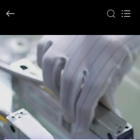
Easson
Measurement
Technology
Ltd..
All
Rights
Reserved.
DOM
PRODUKTY
O
NAS
WYCIECZKA
FABRYCZNA
KONTROLA