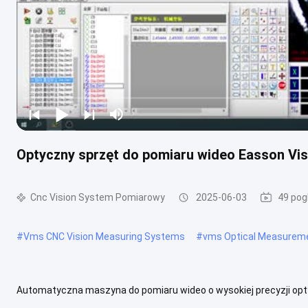
Optyczny sprzęt do pomiaru wideo Easson V
Cnc Vision System Pomiarowy
2025-06-03
49 pog
#
Vms CNC Vision Measuring Systems
#
vms Optical Measurem
Automatyczna maszyna do pomiaru wideo o wysokiej precyzji opt
pomiarowe są oparte na wizji maszynowej, takiej jak automatyczne 