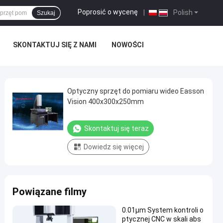
Poprosić o wycenę
|
Polish
Szukaj
SKONTAKTUJ SIĘ Z NAMI
NOWOŚCI
Optyczny sprzęt do pomiaru wideo Easson
Vision 400x300x250mm
Skontaktuj się teraz
Dowiedz się więcej
Powiązane filmy
0.01μm System kontroli o
ptycznej CNC w skali abs