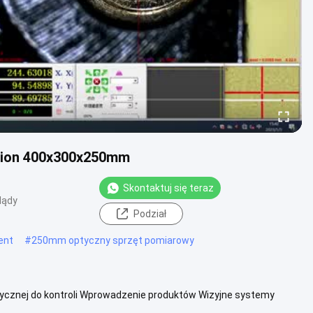
ision 400x300x250mm
Skontaktuj się teraz
lądy
Podział
ent
#
250mm optyczny sprzęt pomiarowy
ycznej do kontroli Wprowadzenie produktów Wizyjne systemy
wyodrębnianie .....
Zobacz więcej