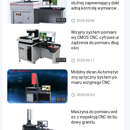
olutnej zapewniający dokł
adną kontrolę wymiarową
i monitorowanie produkcji
Cnc Vision System Pomiarow
00:06
2026-02-06
y
Wizyjny system pomiaro
wy CMOS CNC, cyfrowe ur
ządzenia do pomiaru dług
ości
Cnc Vision System Pomiarow
00:28
2025-06-11
y
Mobilny ekran Automatyc
zny optyczny system po
miaru wizyjnego CNC
Cnc Vision System Pomiarow
2025-06-03
y
00:55
Maszyna do pomiaru wid
eo z inspekcją CNC do bu
dowy granitu